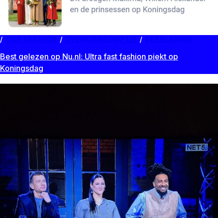
FAIR FASHION
/
OVERCONSUMPTIE
/
VERSLAVING
Best gelezen op Nu.nl: Ultra fast fashion piekt op
Koningsdag