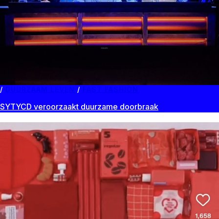
DUURZAAM LEVEN
/
FAST FASHION
SYTYCD veroorzaakt duurzame doorbraak