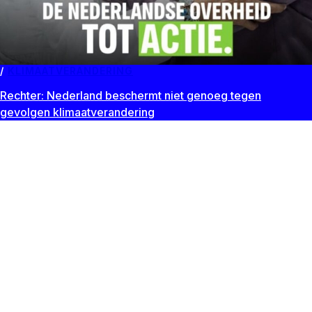
KLIMAATVERANDERING
Rechter: Nederland beschermt niet genoeg tegen
gevolgen klimaatverandering