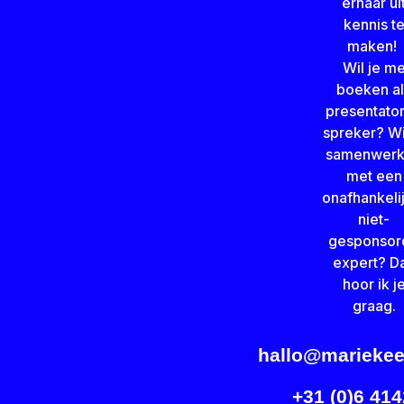
ernaar ui
kennis t
maken!
Wil je m
boeken al
presentator
spreker? Wi
samenwer
met een
onafhankeli
niet-
gesponsor
expert? D
hoor ik j
graag.
hallo@mariekee
+31 (0)6 41