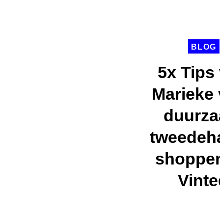
BLOG
5x Tips
Marieke
duurz
tweedeh
shoppe
Vinte