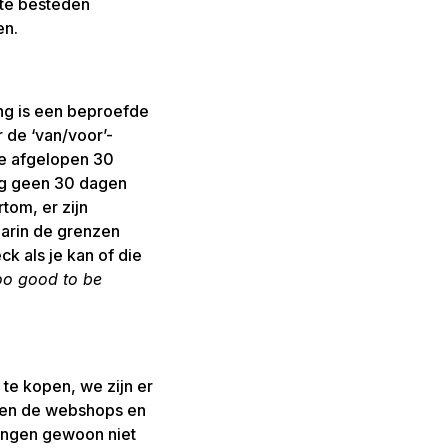
 te besteden
en.
ng is een beproefde
 de ‘van/voor’-
 de afgelopen 30
nog geen 30 dagen
tom, er zijn
aarin de grenzen
k als je kan of die
oo good to be
 te kopen, we zijn er
, en de webshops en
dingen gewoon niet