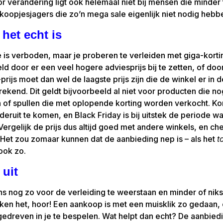
r verandering ligt ook helemaal niet bij mensen die minder
koopjesjagers die zo’n mega sale eigenlijk niet nodig hebb
 het echt is
 is verboden, maar je proberen te verleiden met giga-korti
d door er een veel hogere adviesprijs bij te zetten, of door
-prijs moet dan wel de laagste prijs zijn die de winkel er in
ekend. Dit geldt bijvoorbeeld al niet voor producten die 
f spullen die met oplopende korting worden verkocht. Kor
eruit te komen, en Black Friday is bij uitstek de periode w
rgelijk de prijs dus altijd goed met andere winkels, en chec
. Het zou zomaar kunnen dat de aanbieding nep is – als het
t
 ook zo.
 uit
s nog zo voor de verleiding te weerstaan en minder of niks
erken het, hoor! Een aankoop is met een muisklik zo gedaan
 gedreven in je te bespelen. Wat helpt dan echt? De aanbie