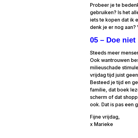
Probeer je te bedenke
gebruiken? Is het al
iets te kopen dat ik 
denk je er nog aan? V
05 – Doe niet
Steeds meer mensen e
Ook wantrouwen best
milieuschade stimul
vrijdag tijd juist ge
Besteed je tijd en g
familie, dat boek le
scherm of dat shoppen
ook. Dat is pas een 
Fijne vrijdag,
x Marieke