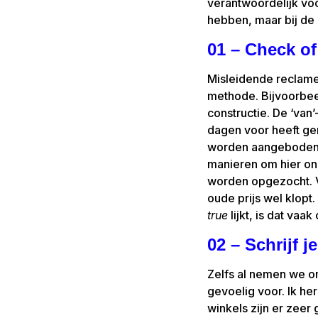
verantwoordelijk voo
hebben, maar bij de 
01 – Check of
Misleidende reclame
methode. Bijvoorbeel
constructie. De ‘van’
dagen voor heeft ger
worden aangeboden o
manieren om hier ond
worden opgezocht. Ve
oude prijs wel klopt
true
lijkt, is dat vaak
02 – Schrijf je
Zelfs al nemen we on
gevoelig voor. Ik h
winkels zijn er zeer