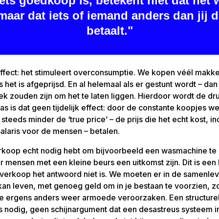
iets goedkoop is, betekent niet dat het 
maar dat iets of iemand anders dan jij d
betaalt."
ffect: het stimuleert overconsumptie. We kopen véél makkel
s het is afgeprijsd. En al helemaal als er gestunt wordt – da
k zouden zijn om het te laten liggen. Hierdoor wordt de dr
aas is dat geen tijdelijk effect: door de constante koopjes 
 steeds minder de ‘true price’ – de prijs die het echt kost, i
alaris voor de mensen – betalen.
verkoop echt nodig hebt om bijvoorbeeld een wasmachine te
r mensen met een kleine beurs een uitkomst zijn. Dit is een
itverkoop het antwoord niet is. We moeten er in de samenle
kan leven, met genoeg geld om in je bestaan te voorzien, 
ie ergens anders weer armoede veroorzaken. Een structure
s nodig, geen schijnargument dat een desastreus systeem in