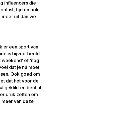
lg influencers die
oplust, tijd en ook
l meer uit dan we
k er een sport van
nde is bijvoorbeeld
it weekend’ of ‘nog
voel dat je nú moet
ulsen. Ook goed om
iet dat het voor de
al geklikt en bent al
der druk zetten om
og meer van deze