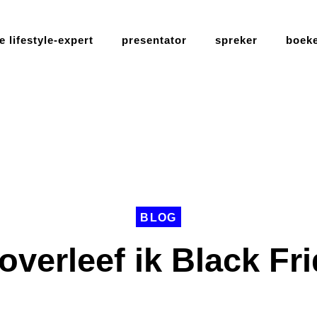
 lifestyle-expert
presentator
spreker
boek
BLOG
overleef ik Black Fr