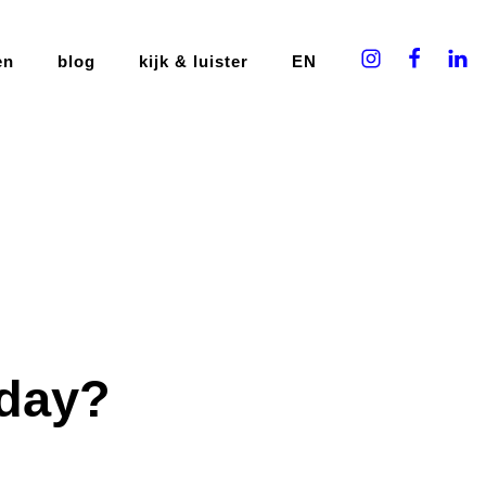
en
blog
kijk & luister
EN
iday?