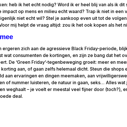
n: heb ik het echt nodig? Word ik er heel blij van als ik dit
le impact op mens en milieu echt waard? Trap ik niet in een v
eigenlijk niet echt wil? Stel je aankoop even uit tot de volg
oor mij helpt de vraag altijd: zou ik het ook kopen als het n
 mee
rgeren zich aan de agressieve Black Friday-periode, blijk
 wat consumenten de kortingen, en zijn ze bang dat het o
eert. De ‘Green Friday’-tegenbeweging groeit: meer en mee
en korting aan, of gaan zelfs helemaal dicht. Steun die shops 
eld aan ervaringen en dingen meemaken, aan vrijwilligerswe
zen of nummer luisteren, de natuur in gaan, seks… Alles wat 
 weghaalt – je voelt er meestal veel fijner door (toch?), en
goede deal.