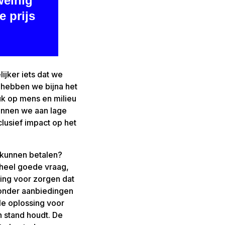
weinig
e prijs
ijker iets dat we
n hebben we bijna het
uk op mens en milieu
wennen we aan lage
nclusief impact op het
 kunnen betalen?
 heel goede vraag,
ving voor zorgen dat
zonder aanbiedingen
le oplossing voor
 stand houdt. De