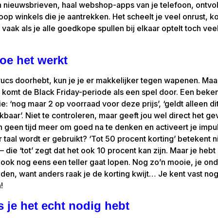
 van nieuwsbrieven, haal webshop-apps van je telefoon, ontvo
oop winkels die je aantrekken. Het scheelt je veel onrust, ko
vaak als je alle goedkope spullen bij elkaar optelt toch vee
oe het werkt
rucs doorhebt, kun je je er makkelijker tegen wapenen. Maa
e komt de Black Friday-periode als een spel door. Een beke
e: ‘nog maar 2 op voorraad voor deze prijs’, ‘geldt alleen d
baar’. Niet te controleren, maar geeft jou wel direct het ge
an geen tijd meer om goed na te denken en activeert je imp
r taal wordt er gebruikt? ‘Tot 50 procent korting’ betekent n
– die ‘tot’ zegt dat het ook 10 procent kan zijn. Maar je hebt 
 ook nog eens een teller gaat lopen. Nog zo’n mooie, je on
den, want anders raak je de korting kwijt… Je kent vast n
!
s je het echt nodig hebt