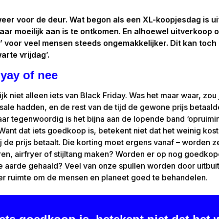
weer voor de deur. Wat begon als een XL-koopjesdag is uit
r moeilijk aan is te ontkomen. En alhoewel uitverkoop op z
e’ voor veel mensen steeds ongemakkelijker. Dit kan toch n
arte vrijdag’.
 yay of nee
ijk niet alleen iets van Black Friday. Was het maar waar, zou
sale hadden, en de rest van de tijd de gewone prijs betaald
ar tegenwoordig is het bijna aan de lopende band ‘opruiming
Want dat iets goedkoop is, betekent niet dat het weinig kost,
j de prijs betaalt. Die korting moet ergens vanaf – worden
ren, airfryer of stijltang maken? Worden er op nog goedko
ze aarde gehaald? Veel van onze spullen worden door uitbui
der ruimte om de mensen en planeet goed te behandelen.