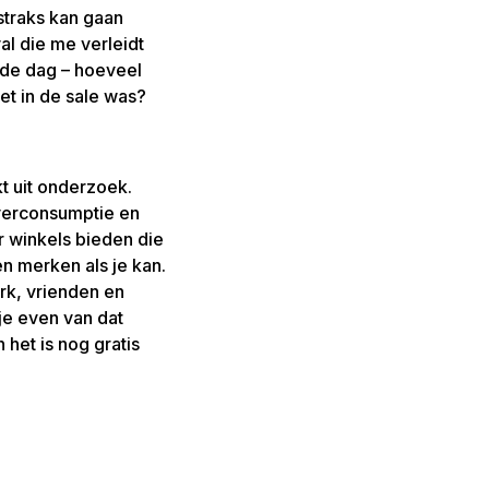
 straks kan gaan
al die me verleidt
ende dag – hoeveel
iet in de sale was?
t uit onderzoek.
verconsumptie en
r winkels bieden die
en merken als je kan.
rk, vrienden en
je even van dat
 het is nog gratis