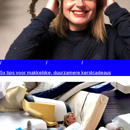
DUURZAAM LEVEN
/
FAIR FASHION
/
OVERCONSUMPTIE
5x tips voor makkelijke, duurzamere kerstcadeaus