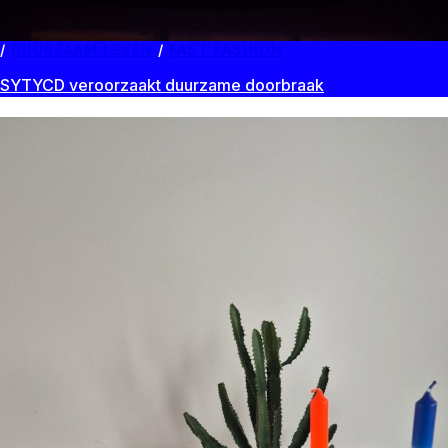
DUURZAAM LEVEN
/
FAST FASHION
SYTYCD veroorzaakt duurzame doorbraak