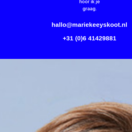
hoor ik je
graag.
hallo@mariekeeyskoot.nl
+31 (0)6 41429881