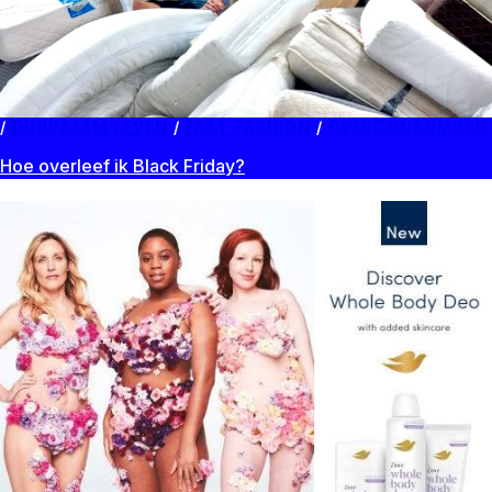
DUURZAAM LEVEN
/
FAST FASHION
/
OVERCONSUMPTIE
Hoe overleef ik Black Friday?