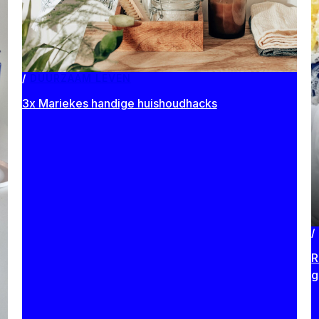
DUURZAAM LEVEN
3x Mariekes handige huishoudhacks
R
g