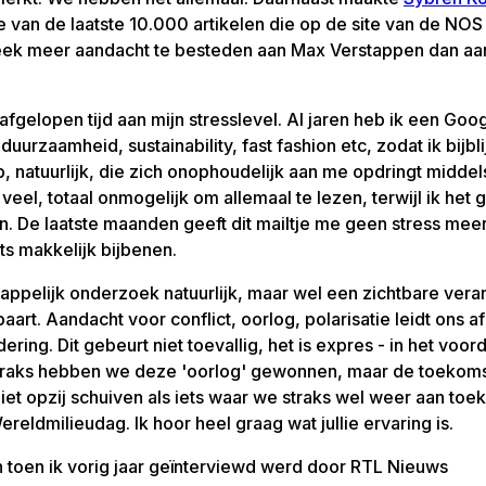
 van de laatste 10.000 artikelen die op de site van de NO
eek meer aandacht te besteden aan Max Verstappen dan aa
 afgelopen tijd aan mijn stresslevel. Al jaren heb ik een Goo
uurzaamheid, sustainability, fast fashion etc, zodat ik bijbli
 natuurlijk, die zich onophoudelijk aan me opdringt middel
e veel, totaal onmogelijk om allemaal te lezen, terwijl ik het 
 De laatste maanden geeft dit mailtje me geen stress meer.
its makkelijk bijbenen.
appelijk onderzoek natuurlijk, maar wel een zichtbare vera
aart. Aandacht voor conflict, oorlog, polarisatie leidt ons 
ring. Dit gebeurt niet toevallig, het is expres - in het voor
raks hebben we deze 'oorlog' gewonnen, maar de toekomst
et opzij schuiven als iets waar we straks wel weer aan toek
ereldmilieudag. Ik hoor heel graag wat jullie ervaring is.
an toen ik vorig jaar geïnterviewd werd door RTL Nieuws