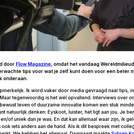
wd door
Flow Magazine
, omdat het vandaag Wereldmilieud
rwachte tips voor wat je zelf kunt doen voor een beter mi
nk onderaan.
t opmerkelijk. Ik word vaker door media gevraagd naar tips, i
Maar tegenwoordig is het wél opvallend. Interviews over o
 bewust leven of duurzame innovatie komen een stuk minder 
t natuurlijk denken: Eyskoot, luister, het ligt aan jou. Je b
 en/of uniek dan je was. En dat kan allemaal waar zijn, ik g
s ook iets anders aan de hand. Als ik dit bespreek met collega
t merkt. We hebben het allemaal. Daarnaast maakte
Sybren Ko