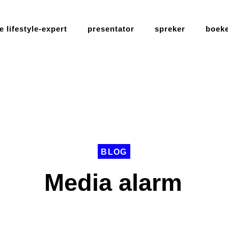
 lifestyle-expert
presentator
spreker
boek
BLOG
Media alarm