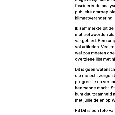
fascinerende analyse
publieke omroep bl
klimaatverandering.
Ik zelf merkte dit de
met trefwoorden als d
vakgebied. Een ramp,
vol artikelen. Veel t
wel zou moeten doen.
overziene lijst met h
Dit is geen wetensch
die me echt zorgen b
progressie en verande
heersende macht. St
kunt duurzaamheid ni
met jullie delen op W
PS Dit is een foto v