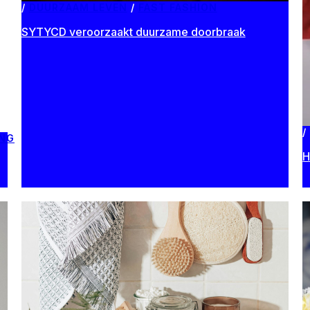
DUURZAAM LEVEN
/
FAST FASHION
SYTYCD veroorzaakt duurzame doorbraak
ING
H