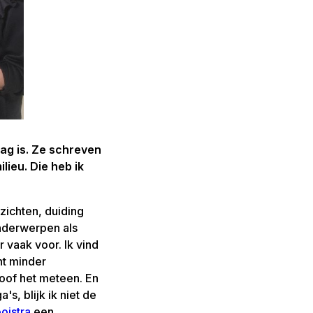
ag is. Ze schreven
lieu. Die heb ik
nzichten, duiding
nderwerpen als
vaak voor. Ik vind
ent minder
eloof het meteen. En
's, blijk ik niet de
oistra
een