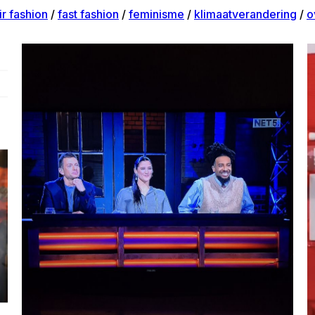
ir fashion
/
fast fashion
/
feminisme
/
klimaatverandering
/
o