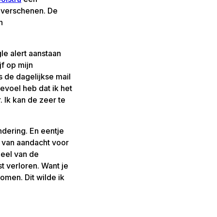
S verschenen. De
n
gle alert aanstaan
jf op mijn
s de dagelijkse mail
gevoel heb dat ik het
 Ik kan de zeer te
ndering. En eentje
af van aandacht voor
deel van de
 verloren. Want je
omen. Dit wilde ik