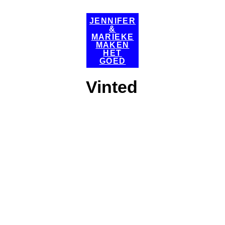
JENNIFER
&
MARIEKE
MAKEN
HET
GOED
Vinted