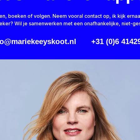
en, boeken of volgen. Neem vooral contact op, ik kijk ernaa
reker? Wil je samenwerken met een onafhankelijke, niet-ge
lo@mariekeeyskoot.nl
+31 (0)6 4142