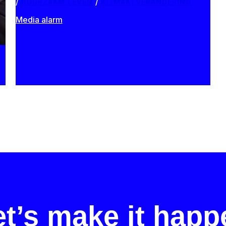
DUURZAAM LEVEN
/
KLIMAATVERANDERING
Media alarm
et’s make it happ