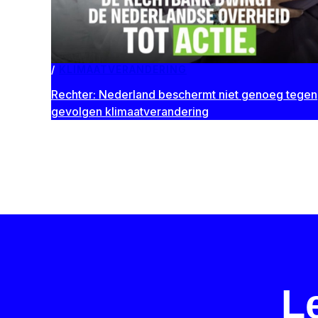
KLIMAATVERANDERING
Rechter: Nederland beschermt niet genoeg tegen
gevolgen klimaatverandering
L