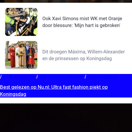
FAIR FASHION
/
OVERCONSUMPTIE
/
VERSLAVING
Best gelezen op Nu.nl: Ultra fast fashion piekt op
Koningsdag