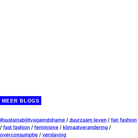
MEER BLOGS
#sustainabilityagainstshame
/
duurzaam leven
/
fair fashion
/
fast fashion
/
feminisme
/
klimaatverandering
/
overconsumptie
/
verslaving